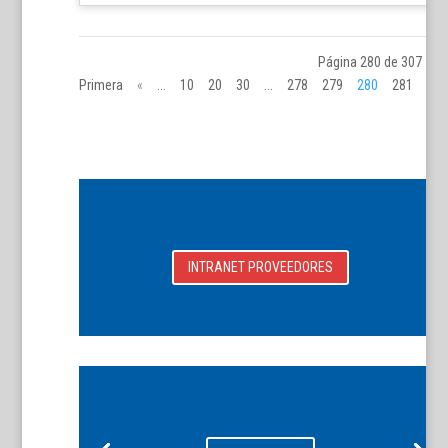
Página 280 de 307
«
Primera
«
...
10
20
30
...
278
279
280
281
28
»
INTRANET PROVEEDORES