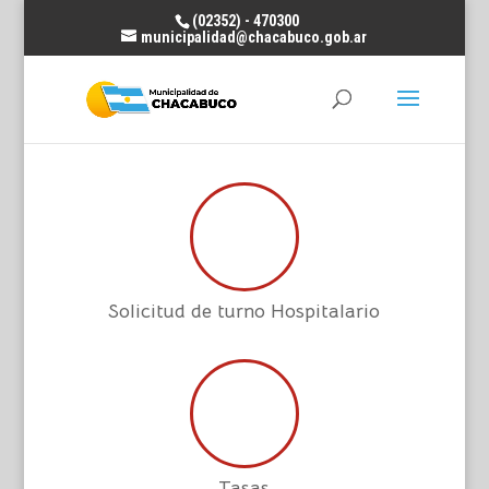
(02352) - 470300
municipalidad@chacabuco.gob.ar
Solicitud de turno Hospitalario
Tasas