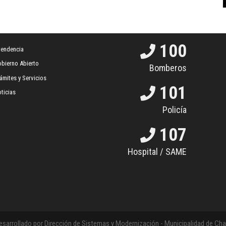
100
tendencia
bierno Abierto
Bomberos
ámites y Servicios
101
ticias
Policía
107
Hospital / SAME
esarrollado por Dirección de Sistemas y Modernización - Municipalidad de C