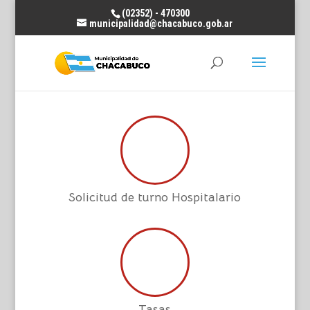
(02352) - 470300
municipalidad@chacabuco.gob.ar
Solicitud de turno Hospitalario
Tasas