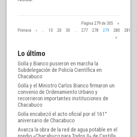
Página 279 de 305
«
Primera
«
...
10
20
30
...
277
278
279
280
281
..
»
Lo último
Golía y Bianco pusieron en marcha la
Subdelegación de Policía Científica en
Chacabuco
Golía y el Ministro Carlos Bianco firmaron un
convenio de Ordenamiento Urbano y
recorrieron importantes instituciones de
Chacabuco
Golía encabezó el acto oficial por el 161°
aniversario de Chacabuco
Avanza la obra de la red de agua potable en el
predio «Chacabuco para Todos II» de Castilla