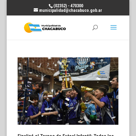
(02352) - 470300
municipalidad@chacabuco.gob.ar