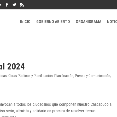
r
INICIO
GOBIERNO ABIERTO
ORGANIGRAMA
NOTI
al 2024
licas
,
Obras Públicas y Planificación
,
Planificación
,
Prensa y Comunicación
,
convocan a todos los ciudadanos que componen nuestro Chacabuco a
so serio, altruista y solidario en procura de resolver temas