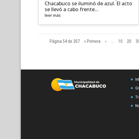
Chacabuco se iluminó de azul. El acto
se llevó a cabo frente...
leer más
Página 54 de 307
« Primera
«
...
10
20
3
In
Go
Tr
No