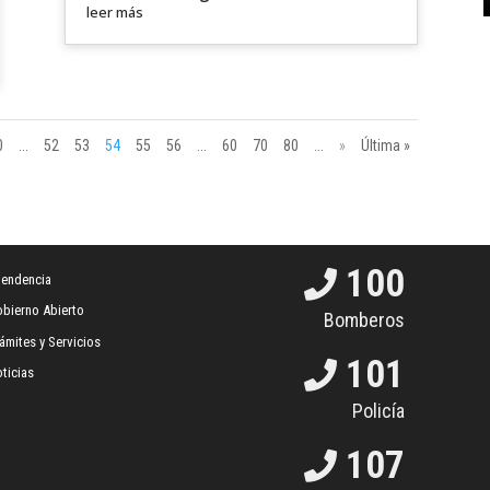
leer más
0
...
52
53
54
55
56
...
60
70
80
...
»
Última »
100
tendencia
bierno Abierto
Bomberos
ámites y Servicios
101
ticias
Policía
107