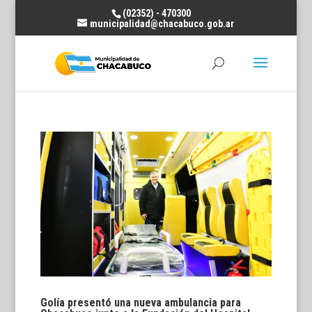
(02352) - 470300
municipalidad@chacabuco.gob.ar
Golía presentó una nueva ambulancia para