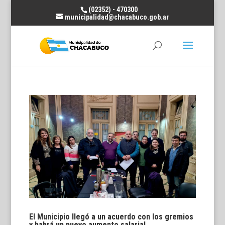
(02352) - 470300
municipalidad@chacabuco.gob.ar
El Municipio llegó a un acuerdo con los gremios
y habrá un nuevo aumento salarial