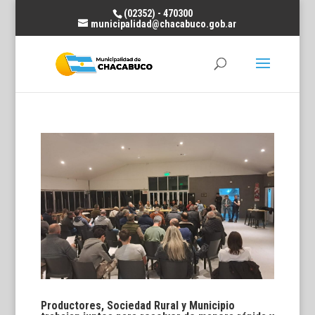
(02352) - 470300
municipalidad@chacabuco.gob.ar
Productores, Sociedad Rural y Municipio