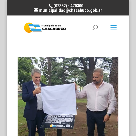
(02352) - 470300
municipalidad@chacabuco.gob.ar