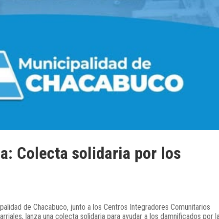
: Colecta solidaria por los
cipalidad de Chacabuco, junto a los Centros Integradores Comunitarios
arriales, lanza una colecta solidaria para ayudar a los damnificados por l