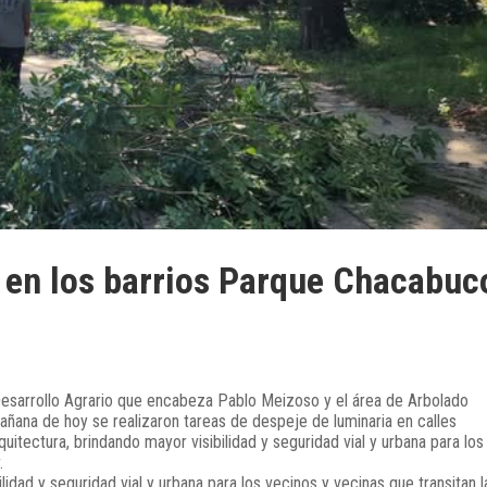
 en los barrios Parque Chacabuc
 Desarrollo Agrario que encabeza Pablo Meizoso y el área de Arbolado
añana de hoy se realizaron tareas de despeje de luminaria en calles
itectura, brindando mayor visibilidad y seguridad vial y urbana para los
.
ilidad y seguridad vial y urbana para los vecinos y vecinas que transitan l