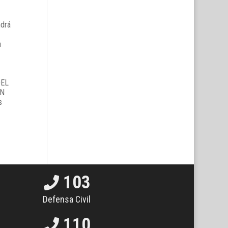
ndrá
a
103
Defensa Civil
110