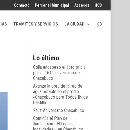
Contacto
Personal Municipal
Accesos
HCD
CIAS
TRÁMITES Y SERVICIOS
LA CIUDAD
Lo último
Golía encabezó el acto oficial
por el 161° aniversario de
Chacabuco
Avanza la obra de la red de
agua potable en el predio
«Chacabuco para Todos II» de
Castilla
Feliz Aniversario Chacabuco
Continúa el Plan de
Iluminación LED en las
localidades y en Chacabuco