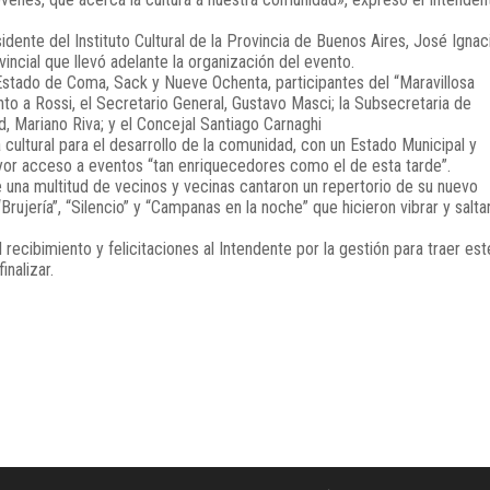
dente del Instituto Cultural de la Provincia de Buenos Aires, José Ignac
incial que llevó adelante la organización del evento.
Estado de Coma, Sack y Nueve Ochenta, participantes del “Maravillosa
unto a Rossi, el Secretario General, Gustavo Masci; la Subsecretaria de
ud, Mariano Riva; y el Concejal Santiago Carnaghi
a cultural para el desarrollo de la comunidad, con un Estado Municipal y
yor acceso a eventos “tan enriquecedores como el de esta tarde”.
te una multitud de vecinos y vecinas cantaron un repertorio de su nuevo
rujería”, “Silencio” y “Campanas en la noche” que hicieron vibrar y saltar
 recibimiento y felicitaciones al Intendente por la gestión para traer est
nalizar.