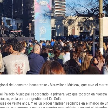
ional del concurso bonaerense «Maravillosa Música», que tuvo el cierre
n el Palacio Municipal, recordando la primera vez que tocaron en nuestra
cipio, en la primera gestión del Dr. Golía.
ués de veinte años. Y es un placer también recibirlos en el marco de u
óvenes, que acerca la cultura a nuestra comunidad», expresó el Intenden