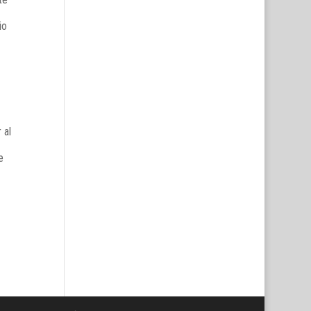
io
 al
e