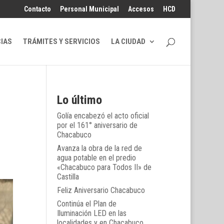
Contacto
Personal Municipal
Accesos
HCD
CIAS
TRÁMITES Y SERVICIOS
LA CIUDAD
Lo último
Golía encabezó el acto oficial
por el 161° aniversario de
Chacabuco
Avanza la obra de la red de
agua potable en el predio
«Chacabuco para Todos II» de
Castilla
Feliz Aniversario Chacabuco
Continúa el Plan de
Iluminación LED en las
localidades y en Chacabuco