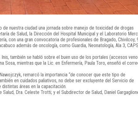
co de nuestra ciudad una jornada sobre manejo de toxicidad de drogas
aría de Salud, la Dirección del Hospital Municipal y el Laboratorio Merc
ría, con una gran convocatoria de profesionales de Bragado, Chivilcoy, 
Chacabuco además de oncología, como Guardia, Neonatología, Ala 3, CAPS
ra Inis, también se habló sobre el buen uso de los portales (accesos ven
na Sosa, mientras que la Lic. en Enfermería, Paula Toro, enseñó el corre
a Nawojczyk, remarcó la importancia “de conocer que este tipo de
ambién en cuidados paliativos, no debe ser excluyente del Servicio de
distintas áreas en la capacitación.
 Salud, Dra. Celeste Trotti; y el Subdirector de Salud, Daniel Gargaglion