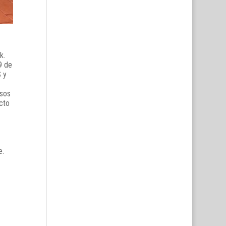
k.
9 de
 y
osos
cto
e.