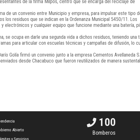
sentantes de la firma Milpos, centro que se encarga del reciclaje de
firma de un convenio entre Municipio y empresa, para impulsar este tipo d
os los residuos que se indican en la Ordenanza Municipal 5450/11. Los
y electrónicos y cualquier equipo que funcione mediante una batería, pi
a, se ocupa en darle una segunda vida a dichos residuos, teniendo una 
ramas para articular con escuelas técnicas y campañas de difusión, lo cu
arío Golía firmó un convenio junto a la empresa Cementos Avellaneda S.
 enviados desde Chacabuco que fueron reutilizados de manera sustenta
100
tendencia
bierno Abierto
Bomberos
ámites y Servicios