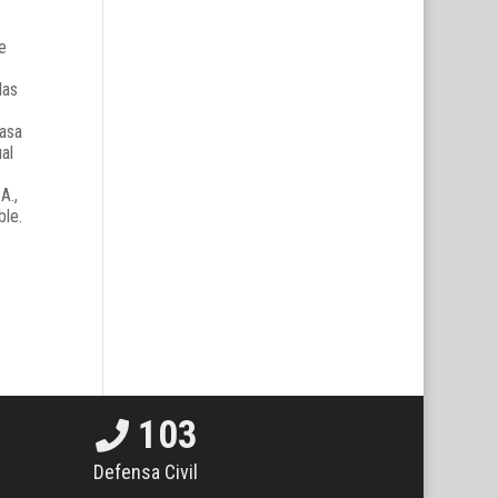
e
las
tasa
al
A.,
ble.
103
Defensa Civil