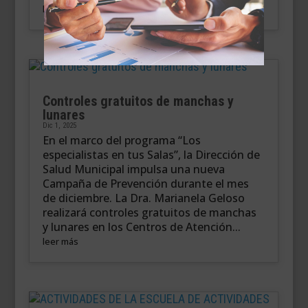
leer más
Controles gratuitos de manchas y
lunares
Dic 1, 2025
En el marco del programa “Los
especialistas en tus Salas”, la Dirección de
Salud Municipal impulsa una nueva
Campaña de Prevención durante el mes
de diciembre. La Dra. Marianela Geloso
realizará controles gratuitos de manchas
y lunares en los Centros de Atención...
leer más