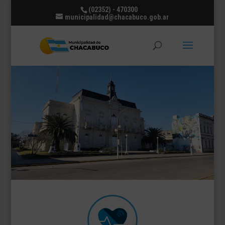
(02352) - 470300
municipalidad@chacabuco.gob.ar