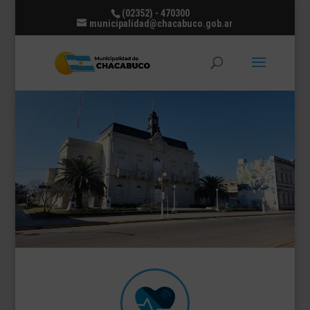
(02352) - 470300
municipalidad@chacabuco.gob.ar