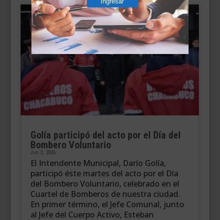
Ingresar
Golía participó del acto por el Día del
Bombero Voluntario
Jun 2, 2026
El Intendente Municipal, Darío Golía,
participó éste martes del acto por el Día
del Bombero Voluntario, celebrado en el
Cuartel de Bomberos de nuestra ciudad.
En primer término, el Jefe Comunal, junto
al Jefe del Cuerpo Activo, Esteban