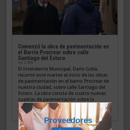
Comenzó la obra de pavimentación en
el Barrio Procrear sobre calle
Santiago del Estero
Jun 2, 2026
El Intendente Municipal, Darío Golía,
recorrió este martes el inicio de las obras
de pavimentación en el barrio Procrear de
nuestra ciudad, sobre calle Santiago del
Estero. La obra consta de cuatro nuevas
cuadras de pavimentación sobre la
mencionada calle,...
leer más
Proveedores