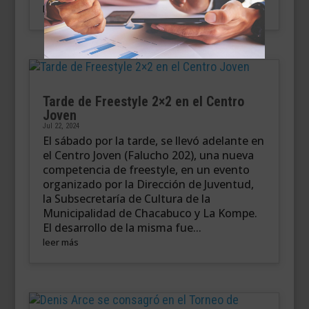
leer más
Tarde de Freestyle 2×2 en el Centro
Joven
Jul 22, 2024
El sábado por la tarde, se llevó adelante en
el Centro Joven (Falucho 202), una nueva
competencia de freestyle, en un evento
organizado por la Dirección de Juventud,
la Subsecretaría de Cultura de la
Municipalidad de Chacabuco y La Kompe.
El desarrollo de la misma fue...
leer más