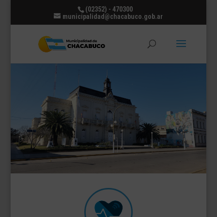
(02352) - 470300
municipalidad@chacabuco.gob.ar