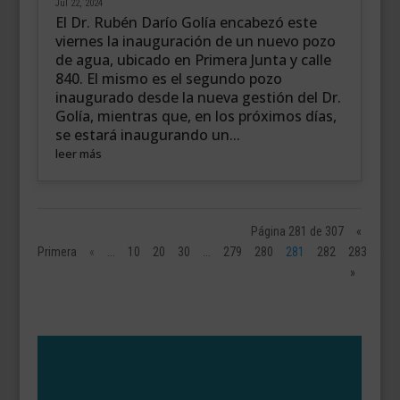
Jul 22, 2024
El Dr. Rubén Darío Golía encabezó este
viernes la inauguración de un nuevo pozo
de agua, ubicado en Primera Junta y calle
840. El mismo es el segundo pozo
inaugurado desde la nueva gestión del Dr.
Golía, mientras que, en los próximos días,
se estará inaugurando un...
leer más
Página 281 de 307
«
Primera
«
...
10
20
30
...
279
280
281
282
283
...
»