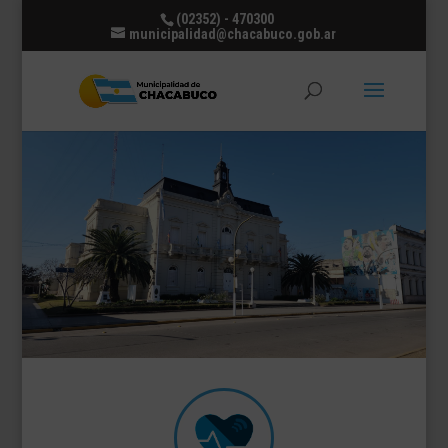
(02352) - 470300
municipalidad@chacabuco.gob.ar