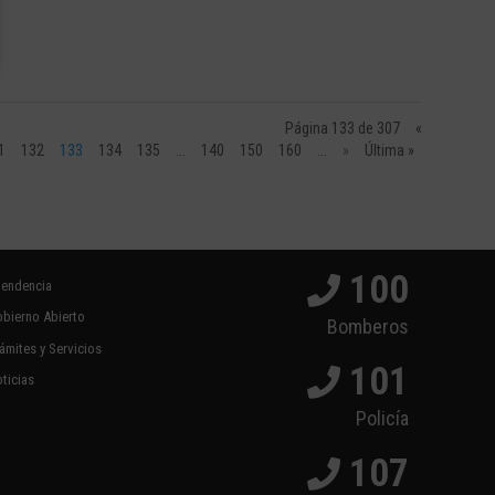
Página 133 de 307
«
1
132
133
134
135
...
140
150
160
...
»
Última »
100
tendencia
bierno Abierto
Bomberos
ámites y Servicios
101
ticias
Policía
107