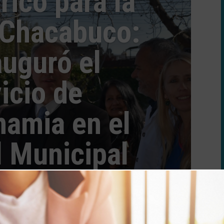
rico para la
 Chacabuco:
auguró el
icio de
amia en el
l Municipal
025
|
Noticia Destacada
,
Publicaciones
| 0 Comments
 Golía, encabezó este jueves el acto de
iovascular Chacabuco, que brindará el
Hospital Municipal, en una articulación
rarquiza y amplía el sistema...