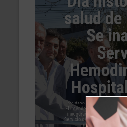
Día histó
salud de
Se in
Serv
Hemodin
Hospita
por
Chacabuco Sistemas
|
21 agosto, 2
El Intendente Municipal, Darío
inauguración del Centro Card
Servicio de Hemodinamia en el 
público-privada que je