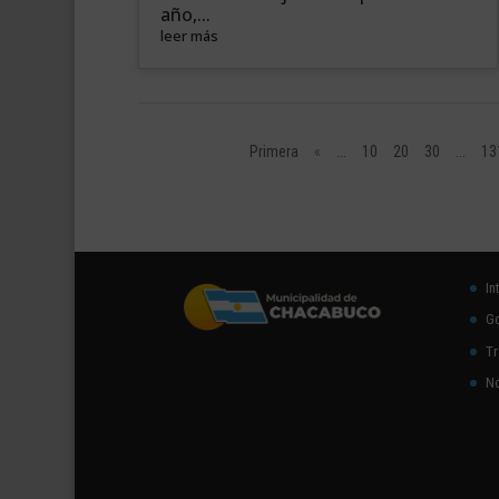
año,...
leer más
Primera
«
...
10
20
30
...
13
In
Go
Tr
No