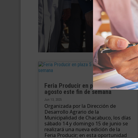
V
Feria Producir en plaza 5 de
agosto este fin de semana
Jun 13, 2025
Organizada por la Dirección de
Desarrollo Agrario de la
Municipalidad de Chacabuco, los días
sábado 14 y domingo 15 de junio se
realizará una nueva edición de la
Feria Producir; en esta oportunidad