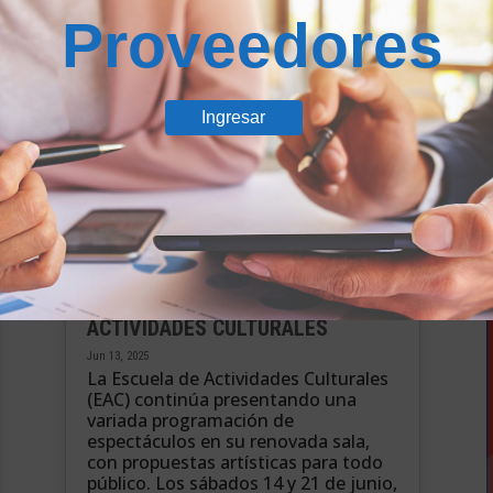
Proveedores
er Noticia
Ingresar
JUNIO EN LA ESCUELA DE
ACTIVIDADES CULTURALES
Jun 13, 2025
La Escuela de Actividades Culturales
(EAC) continúa presentando una
variada programación de
espectáculos en su renovada sala,
con propuestas artísticas para todo
público. Los sábados 14 y 21 de junio,