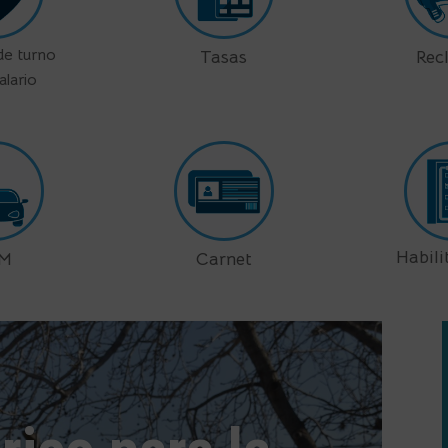
 de turno
Tasas
Rec
alario
Habili
EM
Carnet