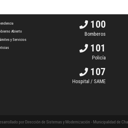
100
tendencia
bierno Abierto
Bomberos
ámites y Servicios
101
ticias
Policía
107
Hospital / SAME
esarrollado por Dirección de Sistemas y Modernización - Municipalidad de C