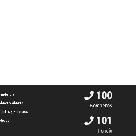
100
tendencia
bierno Abierto
Bomberos
ámites y Servicios
101
ticias
Policía