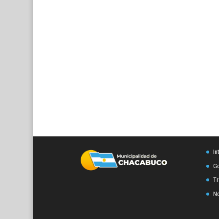
In
Go
Tr
No