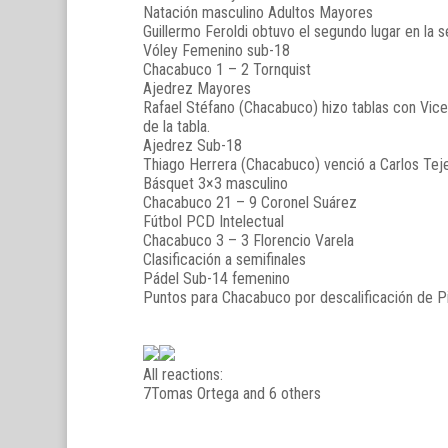
Natación masculino Adultos Mayores
Guillermo Feroldi obtuvo el segundo lugar en la ser
Vóley Femenino sub-18
Chacabuco 1 – 2 Tornquist
Ajedrez Mayores
Rafael Stéfano (Chacabuco) hizo tablas con Vicen
de la tabla.
Ajedrez Sub-18
Thiago Herrera (Chacabuco) venció a Carlos Teje
Básquet 3×3 masculino
Chacabuco 21 – 9 Coronel Suárez
Fútbol PCD Intelectual
Chacabuco 3 – 3 Florencio Varela
Clasificación a semifinales
Pádel Sub-14 femenino
Puntos para Chacabuco por descalificación de Pila
All reactions:
7
Tomas Ortega and 6 others