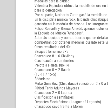
medallas para la ciudad.
Valentina Espíndola obtuvo la medalla de oro en
para la delegación.
Por su parte, Norberto Zurita ganó la medalla de
En la disciplina música rock, la banda chacabuq
ganando así la medalla de bronce. Los integrantes
Felipe Rossetti y Bianca Amadé, quienes estuv
la Escuela de Música “Amadeus”.
Además, equipos y competidores que se detallan a
competirán por obtener medallas durante este vi
Otros resultados del día:
Básquet femenino 3×3
Chacabuco 8 – 6 Chivilcoy
Clasificación a semifinales
Pelota a Paleta sub-14
Chacabuco 0 – 2 Rauch
(15-11 / 15-5)
Bádminton
Mirko González (Chacabuco) venció por 2 a 0 a Da
Fútbol Tenis Adultos Mayores
Chacabuco 2 – 0 Laprida
Clasificación a semifinales
Deportes Electrónicos (League of Legends)
Chacabuco cayó frente a Morón