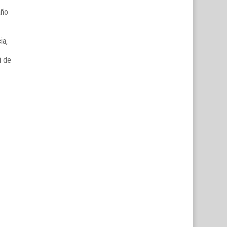
año
ia,
i de