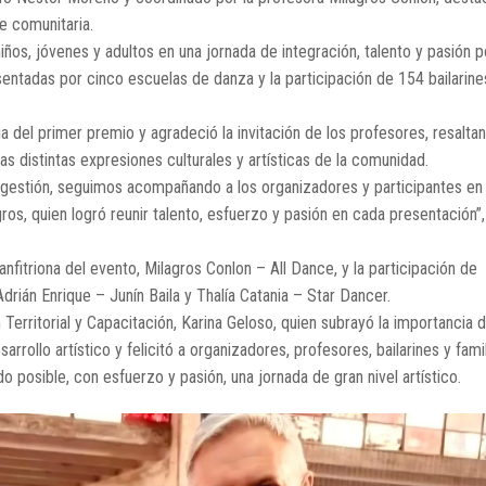
e comunitaria.
iños, jóvenes y adultos en una jornada de integración, talento y pasión p
sentadas por cinco escuelas de danza y la participación de 154 bailarine
a del primer premio y agradeció la invitación de los profesores, resalta
 distintas expresiones culturales y artísticas de la comunidad.
 gestión, seguimos acompañando a los organizadores y participantes en
os, quien logró reunir talento, esfuerzo y pasión en cada presentación”,
itriona del evento, Milagros Conlon – All Dance, y la participación de
rián Enrique – Junín Baila y Thalía Catania – Star Dancer.
Territorial y Capacitación, Karina Geloso, quien subrayó la importancia 
rollo artístico y felicitó a organizadores, profesores, bailarines y fami
o posible, con esfuerzo y pasión, una jornada de gran nivel artístico.