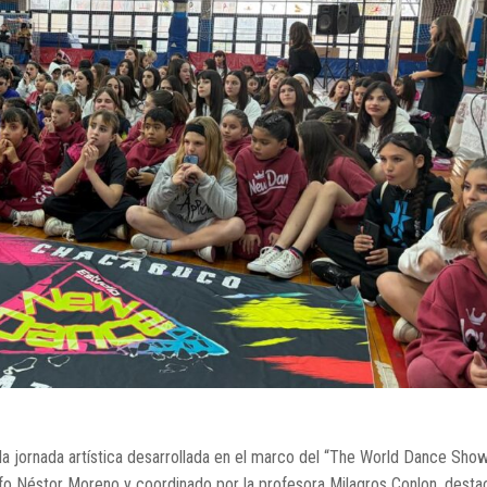
e la jornada artística desarrollada en el marco del “The World Dance Show
afo Néstor Moreno y coordinado por la profesora Milagros Conlon, desta