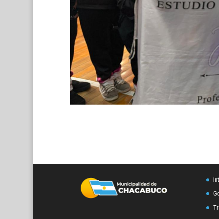
In
Go
Tr