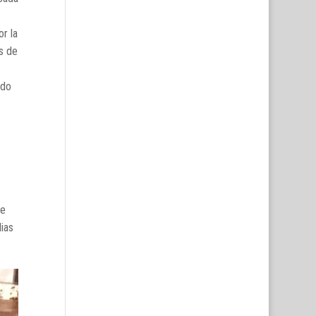
or la
s de
ndo
de
lias