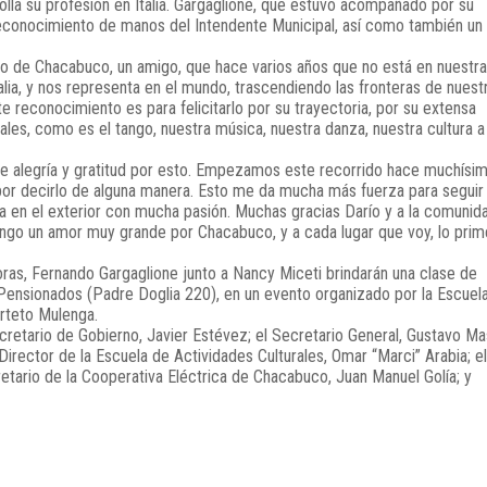
lla su profesión en Italia. Gargaglione, que estuvo acompañado por su
 reconocimiento de manos del Intendente Municipal, así como también un
o de Chacabuco, un amigo, que hace varios años que no está en nuestra
lia, y nos representa en el mundo, trascendiendo las fronteras de nuest
e reconocimiento es para felicitarlo por su trayectoria, por su extensa
nales, como es el tango, nuestra música, nuestra danza, nuestra cultura a
 de alegría y gratitud por esto. Empezamos este recorrido hace muchísi
por decirlo de alguna manera. Esto me da mucha más fuerza para seguir
a en el exterior con mucha pasión. Muchas gracias Darío y a la comunid
ngo un amor muy grande por Chacabuco, y a cada lugar que voy, lo prim
horas, Fernando Gargaglione junto a Nancy Miceti brindarán una clase de
 Pensionados (Padre Doglia 220), en un evento organizado por la Escuel
arteto Mulenga.
retario de Gobierno, Javier Estévez; el Secretario General, Gustavo Ma
 Director de la Escuela de Actividades Culturales, Omar “Marci” Arabia; el
retario de la Cooperativa Eléctrica de Chacabuco, Juan Manuel Golía; y