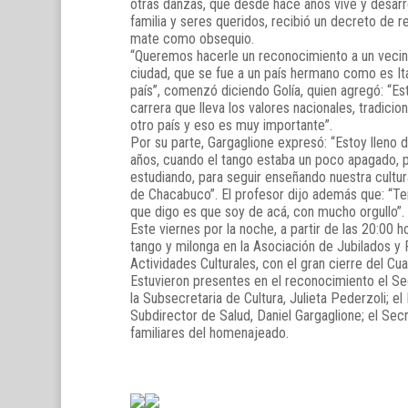
otras danzas, que desde hace años vive y desarro
familia y seres queridos, recibió un decreto de
mate como obsequio.
“Queremos hacerle un reconocimiento a un vecin
ciudad, que se fue a un país hermano como es Ita
país”, comenzó diciendo Golía, quien agregó: “Est
carrera que lleva los valores nacionales, tradicio
otro país y eso es muy importante”.
Por su parte, Gargaglione expresó: “Estoy lleno
años, cuando el tango estaba un poco apagado, 
estudiando, para seguir enseñando nuestra cultur
de Chacabuco”. El profesor dijo además que: “Te
que digo es que soy de acá, con mucho orgullo”.
Este viernes por la noche, a partir de las 20:00 
tango y milonga en la Asociación de Jubilados y
Actividades Culturales, con el gran cierre del Cu
Estuvieron presentes en el reconocimiento el Sec
la Subsecretaria de Cultura, Julieta Pederzoli; el
Subdirector de Salud, Daniel Gargaglione; el Sec
familiares del homenajeado.