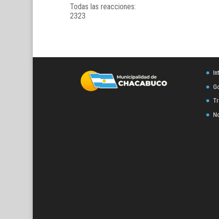
Todas las reacciones:
23
23
In
Go
Tr
No