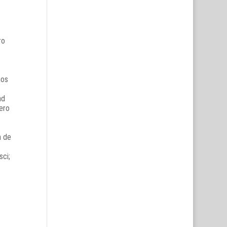
ro
mos
ad
ero
a de
sci;