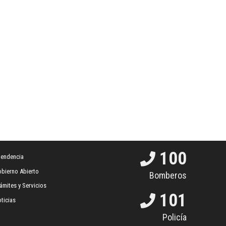
100
tendencia
bierno Abierto
Bomberos
ámites y Servicios
101
ticias
Policía