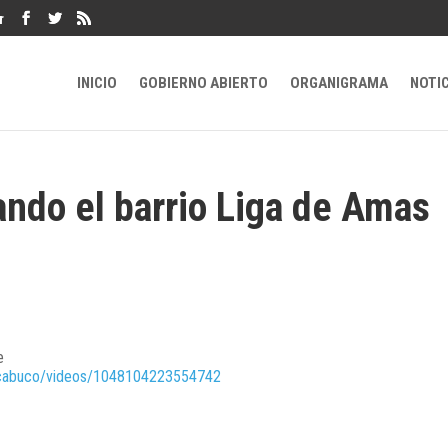
r
INICIO
GOBIERNO ABIERTO
ORGANIGRAMA
NOTI
ndo el barrio Liga de Amas
e
acabuco/videos/1048104223554742