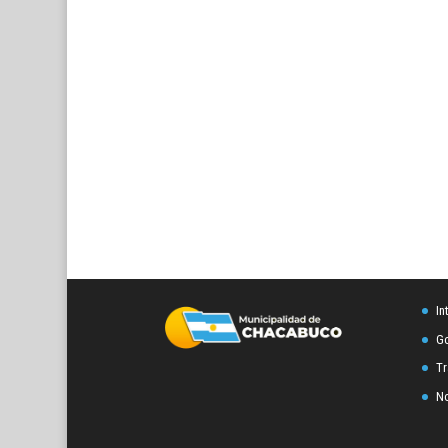
In
Go
Tr
No