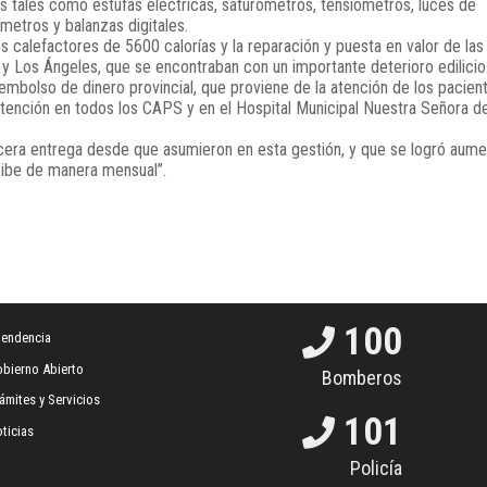
 tales como estufas eléctricas, saturómetros, tensiómetros, luces de
metros y balanzas digitales.
 calefactores de 5600 calorías y la reparación y puesta en valor de las
 y Los Ángeles, que se encontraban con un importante deterioro edilicio
bolso de dinero provincial, que proviene de la atención de los pacien
 atención en todos los CAPS y en el Hospital Municipal Nuestra Señora de
cera entrega desde que asumieron en esta gestión, y que se logró aume
cibe de manera mensual”.
100
tendencia
bierno Abierto
Bomberos
ámites y Servicios
101
ticias
Policía