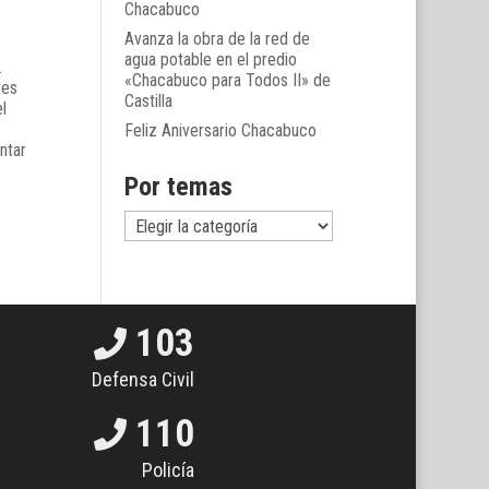
Chacabuco
Avanza la obra de la red de
agua potable en el predio
.
«Chacabuco para Todos II» de
tes
Castilla
l
Feliz Aniversario Chacabuco
ntar
Por temas
Por
temas
103
Defensa Civil
110
Policía