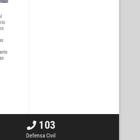
l
río
os
as
ante
as
103
Defensa Civil