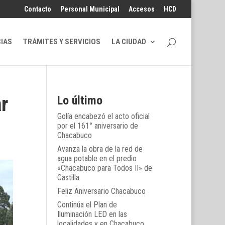
Contacto
Personal Municipal
Accesos
HCD
CIAS
TRÁMITES Y SERVICIOS
LA CIUDAD
r
Lo último
Golía encabezó el acto oficial
por el 161° aniversario de
Chacabuco
Avanza la obra de la red de
agua potable en el predio
«Chacabuco para Todos II» de
Castilla
Feliz Aniversario Chacabuco
Continúa el Plan de
Iluminación LED en las
localidades y en Chacabuco