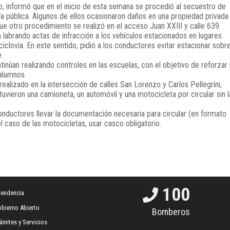
o, informó que en el inicio de esta semana se procedió al secuestro de
ía pública. Algunos de ellos ocasionaron daños en una propiedad privada
que otro procedimiento se realizó en el acceso Juan XXIII y calle 639.
n labrando actas de infracción a los vehículos estacionados en lugares
iclovía. En este sentido, pidió a los conductores evitar estacionar sobre
.
inúan realizando controles en las escuelas, con el objetivo de reforzar 
 alumnos.
ealizado en la intersección de calles San Lorenzo y Carlos Pellegrini,
uvieron una camioneta, un automóvil y una motocicleta por circular sin l
conductores llevar la documentación necesaria para circular (en formato
 el caso de las motocicletas, usar casco obligatorio.
100
tendencia
bierno Abierto
Bomberos
ámites y Servicios