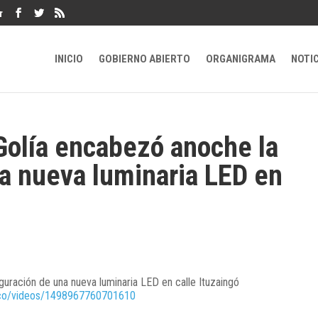
r
INICIO
GOBIERNO ABIERTO
ORGANIGRAMA
NOTI
 Golía encabezó anoche la
a nueva luminaria LED en
guración de una nueva luminaria LED en calle Ituzaingó
uco/videos/1498967760701610