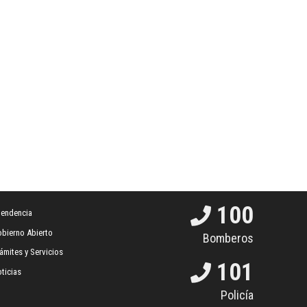
100
tendencia
bierno Abierto
Bomberos
ámites y Servicios
101
ticias
Policía