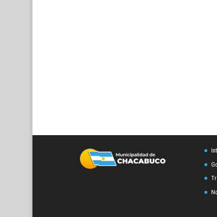
In
Go
Tr
No