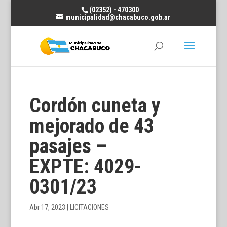
(02352) - 470300
municipalidad@chacabuco.gob.ar
Cordón cuneta y
mejorado de 43
pasajes –
EXPTE: 4029-
0301/23
Abr 17, 2023
|
LICITACIONES