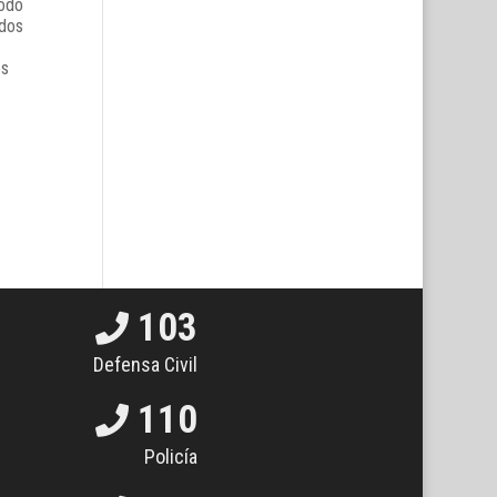
todo
idos
os
103
Defensa Civil
110
Policía