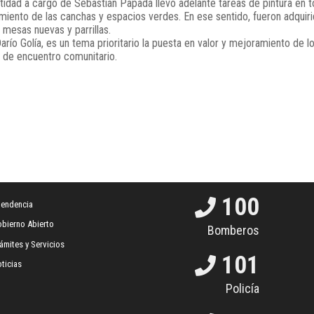
tidad a cargo de Sebastián Papadá llevó adelante tareas de pintura en 
iento de las canchas y espacios verdes. En ese sentido, fueron adquir
 mesas nuevas y parrillas.
río Golía, es un tema prioritario la puesta en valor y mejoramiento de l
s de encuentro comunitario.
100
tendencia
bierno Abierto
Bomberos
ámites y Servicios
101
ticias
Policía