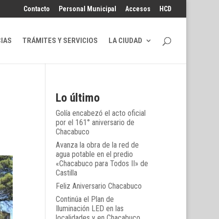
Contacto
Personal Municipal
Accesos
HCD
CIAS
TRÁMITES Y SERVICIOS
LA CIUDAD
Lo último
Golía encabezó el acto oficial
por el 161° aniversario de
Chacabuco
Avanza la obra de la red de
agua potable en el predio
«Chacabuco para Todos II» de
Castilla
Feliz Aniversario Chacabuco
Continúa el Plan de
Iluminación LED en las
localidades y en Chacabuco