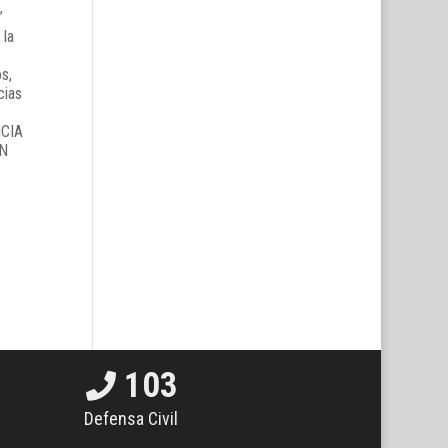
”
 la
s,
cias
103
Defensa Civil