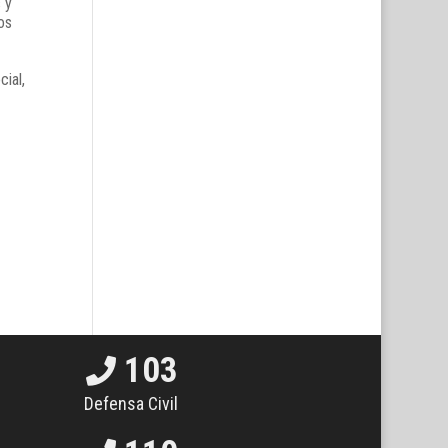
 y
os
cial,
103
Defensa Civil