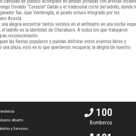
an cantidad de público acompañó en ambas jornadas con artistas locales
mingo Osvaldo “Corazón” Gaitán y el tradicional corte del ladrillo, donde l
ganador fue Juan Ventimiglia, el jurado estuvo integrado por los
tavo Acosta.
s una alegría encontrar tantos vecinos en el anfiteatro en una noche espe
 el ladrillo es la identidad de Chacabuco. A todos los que trabajaron
gran reconocimiento.
uen las fiestas populares y puedan disfrutar estos eventos libres y
de una plaza, esto es lo que queríamos recuperar, la alegría de nuestro
100
tendencia
bierno Abierto
Bomberos
ámites y Servicios