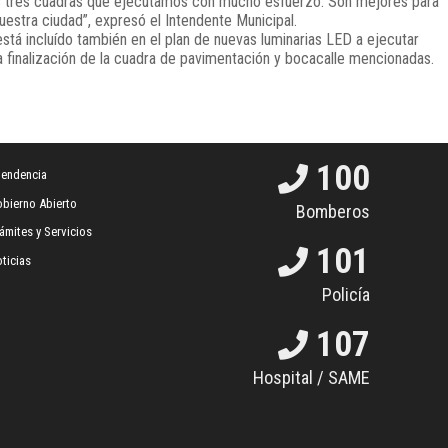
las tres cuadras que ejecutamos con mucho esfuerzo. Son mejores para
uestra ciudad”, expresó el Intendente Municipal.
stá incluído también en el plan de nuevas luminarias LED a ejecutar
a finalización de la cuadra de pavimentación y bocacalle mencionadas.
100
tendencia
bierno Abierto
Bomberos
ámites y Servicios
101
ticias
Policía
107
Hospital / SAME