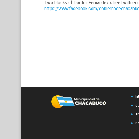
Two blocks of Doctor Fernández street with edu
https://www.facebook.com/gobiernodechacab
In
Go
Tr
No