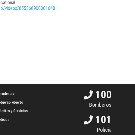
cational
uco/videos/855366900001648
100
tendencia
bierno Abierto
Bomberos
ámites y Servicios
101
ticias
Policía