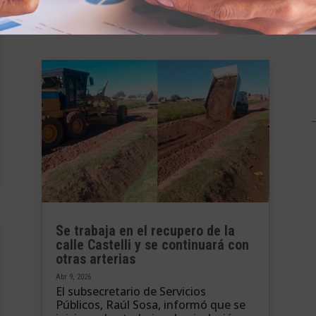
leer más
Se trabaja en el recupero de la
calle Castelli y se continuará con
otras arterias
Abr 9, 2026
El subsecretario de Servicios
Públicos, Raúl Sosa, informó que se