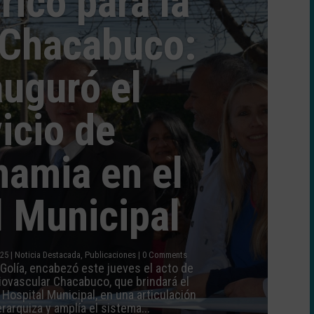
rico para la
 Chacabuco:
auguró el
icio de
amia en el
l Municipal
025
|
Noticia Destacada
,
Publicaciones
| 0 Comments
 Golía, encabezó este jueves el acto de
iovascular Chacabuco, que brindará el
Hospital Municipal, en una articulación
rarquiza y amplía el sistema...