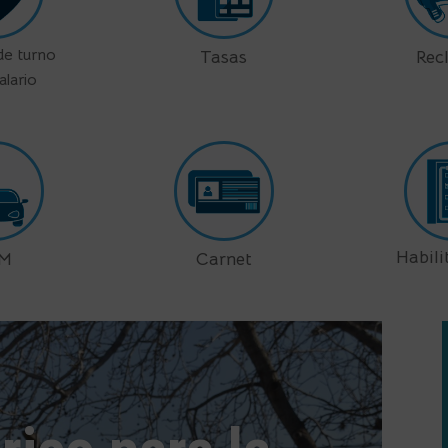
 de turno
Tasas
Rec
alario
Habili
EM
Carnet