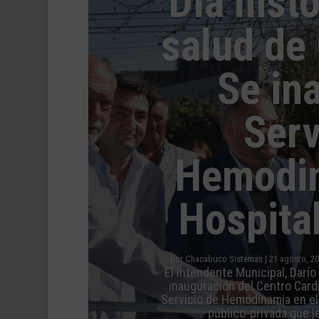
Día histó
salud de
Se in
Serv
Hemodin
Hospita
por
Chacabuco Sistemas
|
21 agosto, 2
El Intendente Municipal, Darío
inauguración del Centro Card
Servicio de Hemodinamia en el 
público-privada que je