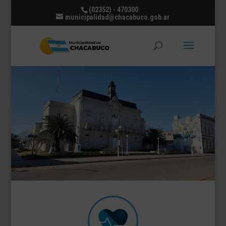
(02352) - 470300
municipalidad@chacabuco.gob.ar