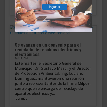
precandidatos de Juntos por el...
Ingresar
leer más
Se avanza en un convenio para el
reciclado de residuos eléctricos y
electrónicos
Ago 14, 2024
Este martes, el Secretario General del
Municipio, Dr. Gustavo Masci, y el Director
de Protección Ambiental, Ing. Luciano
Domínguez, mantuvieron una reunión
junto a representantes de la firma Milpos,
centro que se encarga del reciclaje de
aparatos eléctricos y...
leer más